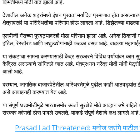
Gmail
Share
इराण-अमेरिका संघर्ष आणि होर्मुज खाडीतील अडथळ्यांमुळे भारत
यांनी परिस्थितीचा आढावा घेत सूत्रे हातात घेतली आहेत.
पुणे २२ मे २०२६ :
इराण आणि अमेरिका यांच्यात सुरू असलेल्या संघर्षा
भारतालाही त्याचा थेट फटका बसत आहे. विशेषतः आंतरराष्ट्रीय स्तरावर 
तणाव निर्माण झाला आहे. या गंभीर परिस्थितीच्या पार्श्वभूमीवर पंतप्
होर्मुज खाडी ही जगातील सर्वात महत्त्वाच्या तेल वाहतूक मार्गांपैकी एक मा
हालचालींमध्ये मोठा अडथळा निर्माण झाला आहे. परिणामी आंतरराष्ट्रीय
किमतींमध्ये मोठी वाढ झाली आहे.
देशातील अनेक शहरांमध्ये इंधन पुरवठा मर्यादित प्रमाणात होत असल्याच्या च
क्षेत्रावरही या परिस्थितीचा परिणाम होऊ लागला आहे. डिझेलच्या वाढत्या
एलपीजी गॅसच्या पुरवठ्यावरही मोठा परिणाम झाला आहे. अनेक ठिकाणी ग्
हॉटेल, रेस्टॉरंट आणि लघुउद्योगांनाही फटका बसत आहे. वाढत्या महागाईम