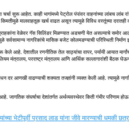
ात इंधन टंचाईचे संकट गडद झाले आहे. पेट्रोल, डिझेल आणि LPG च्
चा परिणाम आता जगभरातील अर्थव्यवस्थांवर स्पष्टपणे दिसू लागला आहे. या
अत्यंत महत्त्वाची मानली जाणारी होर्मुज खाडीतील वाहतुकीवर मोठा परिण
रधान Narendra Modi यांनी परिस्थितीचा आढावा घेत संबंधित मंत्रालयांसो
नली जाते. मध्य पूर्वेतील अनेक तेल उत्पादक देशांमधून कच्च्या तेलाची वाहतू
 बाजारात कच्च्या तेलाच्या किमती सातत्याने वाढत आहेत. याचा थेट परिणा
र्चा सुरू आहेत. काही भागांमध्ये पेट्रोल पंपांवर वाहनांच्या लांबच लांब र
 किमतीमुळे मालवाहतूक खर्च वाढत असून त्यामुळे विविध वस्तूंच्या दरातही
राहकांना वेळेवर गॅस सिलिंडर मिळण्यात अडचणी येत असल्याचे समोर आले 
ुळे सर्वसामान्य नागरिकांचे मासिक बजेट कोलमडण्याची परिस्थिती निर्माण