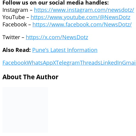
या संकटाचा सामना करण्यासाठी केंद्र सरकारने विविध पर्यायांवर काम स
केंद्रित असल्याचे सांगितले जात आहे. पंतप्रधान नरेंद्र मोदी यांनी पेट
आली आहे.
दरम्यान, जागतिक बाजारपेठेतील अस्थिरतेमुळे पुढील काही आठवड्यांत इं
असे आवाहनही करण्यात येत आहे.
या संपूर्ण घडामोडींमुळे भारतासमोर ऊर्जा सुरक्षेचे मोठे आव्हान उभे रा
सरकार कोणती ठोस पावले उचलते, याकडे संपूर्ण देशाचे लक्ष लागले आहे.
Prasad Lad Threatened: मनोज जरांगे पाटील यांच्
Follow us on our social media handles:
Instagram –
https://www.instagram.com/newsdotz/
YouTube –
https://www.youtube.com/@NewsDotz
Facebook –
https://www.facebook.com/NewsDotz/
Twitter –
https://x.com/NewsDotz
Also Read:
Pune’s Latest Information