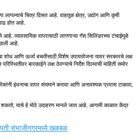
या वाढत्या दरांच्या पार्श्वभूमीवर पंतप्रधान नरेंद्र मोदी
 युद्धामुळे जागतिक ऊर्जा पुरवठा साखळीवर मोठा ताण निर्माण झाला असून
ाम झाल्याने भारतातील पेट्रोल, डिझेल आणि एलपीजी गॅसच्या पुरवठ्यावर
बत उच्चस्तरीय चर्चा सुरू केल्याची माहिती समोर आली आहे.
क याच मार्गाने जगभर होते. मात्र इराण-अमेरिका संघर्षामुळे या मार्गावरील
म भारतातील इंधन दरांवर होत असून पेट्रोल, डिझेल आणि सीएनजीच्या
ांगा लागल्याचे चित्र दिसत आहे. वाहतूक क्षेत्र, उद्योग आणि कृषी
 वाढ होत आहे.
आहे. व्यावसायिक वापरासाठी लागणाऱ्या गॅस सिलिंडरच्या टंचाईमुळे
 झाली आहे.