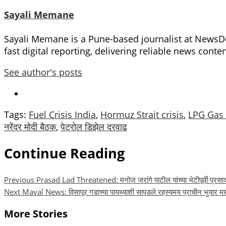
Facebook
WhatsApp
X
Telegram
Threads
LinkedIn
Gmai
About The Author
Sayali Memane
Sayali Memane is a Pune-based journalist at NewsDot
fast digital reporting, delivering reliable news cont
See author's posts